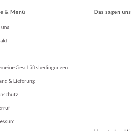
ce & Menü
Das sagen un
 uns
akt
emeine Geschäftsbedingungen
and & Lieferung
nschutz
rruf
ressum