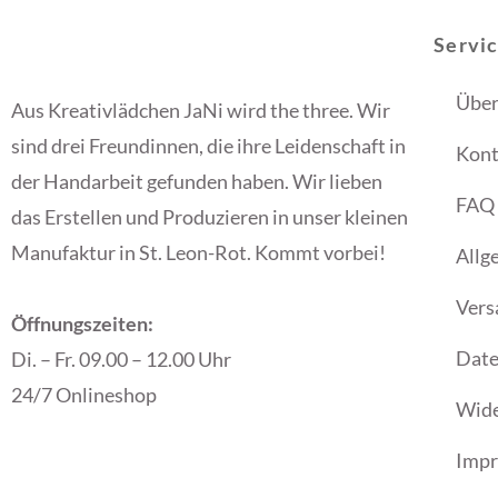
Servi
Über
Aus Kreativlädchen JaNi wird the three. Wir
sind drei Freundinnen, die ihre Leidenschaft in
Kont
der Handarbeit gefunden haben. Wir lieben
FAQ
das Erstellen und Produzieren in unser kleinen
Manufaktur in St. Leon-Rot. Kommt vorbei!
Allg
Vers
Öffnungszeiten:
Date
Di. – Fr. 09.00 – 12.00 Uhr
24/7 Onlineshop
Wide
Imp