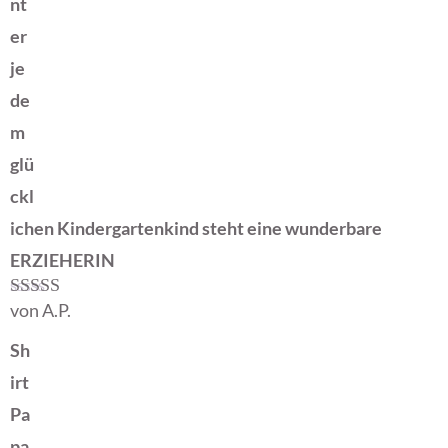
nt
er
je
de
m
glü
ckl
ichen Kindergartenkind steht eine wunderbare
ERZIEHERIN
von A.P.
Bewertet mit
5
von 5
Sh
irt
Pa
pa