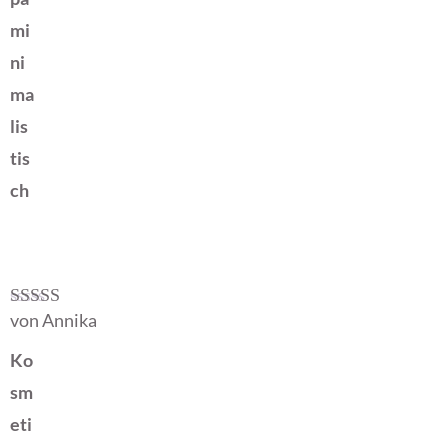
mi
ni
ma
lis
tis
ch
von Annika
Bewertet mit
5
von 5
Ko
sm
eti