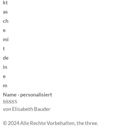
kt
as
ch
e
mi
t
de
in
e
m
Name - personalisiert
von Elisabeth Bauder
Bewertet mit
5
von 5
© 2024 Alle Rechte Vorbehalten, the three.