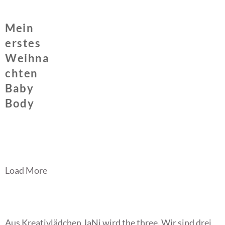
Mein
erstes
Weihna
chten
Baby
Body
Load More
Aus Kreativlädchen JaNi wird the three. Wir sind drei