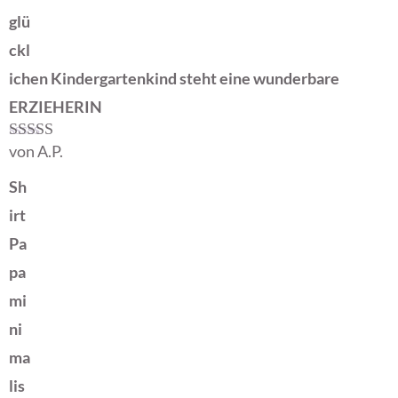
glü
ckl
ichen Kindergartenkind steht eine wunderbare
ERZIEHERIN
von A.P.
Bewertet mit
5
von 5
Sh
irt
Pa
pa
mi
ni
ma
lis