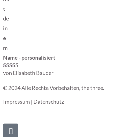
t
de
in
e
m
Name - personalisiert
von Elisabeth Bauder
Bewertet mit
5
von 5
© 2024 Alle Rechte Vorbehalten, the three.
Impressum
|
Datenschutz