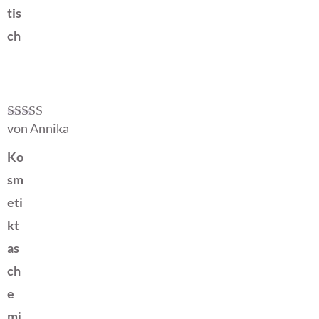
tis
ch
von Annika
Bewertet mit
5
von 5
Ko
sm
eti
kt
as
ch
e
mi