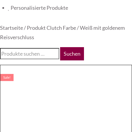
Personalisierte Produkte
Startseite
/ Produkt Clutch Farbe / Weiß mit goldenem
Reisverschluss
Suche
Suchen
nach:
Sale!