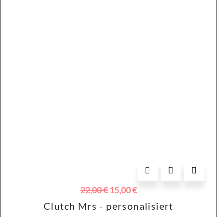
Ursprünglicher
Aktueller
22,00
€
15,00
€
Preis
Preis
Clutch Mrs - personalisiert
war:
ist: