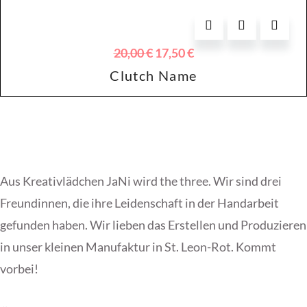
Ursprünglicher
Aktueller
20,00
€
17,50
€
Preis
Preis
Clutch Name
war:
ist:
20,00 €
17,50 €.
Aus Kreativlädchen JaNi wird the three. Wir sind drei
Freundinnen, die ihre Leidenschaft in der Handarbeit
gefunden haben. Wir lieben das Erstellen und Produzieren
in unser kleinen Manufaktur in St. Leon-Rot. Kommt
vorbei!