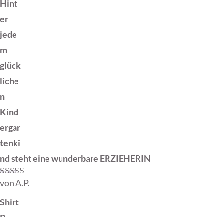
Hint
er
jede
m
glück
liche
n
Kind
ergar
tenki
nd steht eine wunderbare ERZIEHERIN
von A.P.
Bewertet mit
5
von 5
Shirt