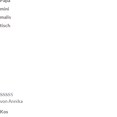
Papa
mini
malis
tisch
von Annika
Bewertet mit
5
von 5
Kos