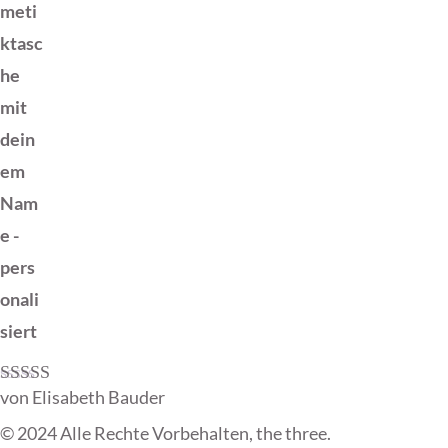
meti
ktasc
he
mit
dein
em
Nam
e -
pers
onali
siert
von Elisabeth Bauder
Bewertet mit
5
von 5
© 2024 Alle Rechte Vorbehalten, the three.