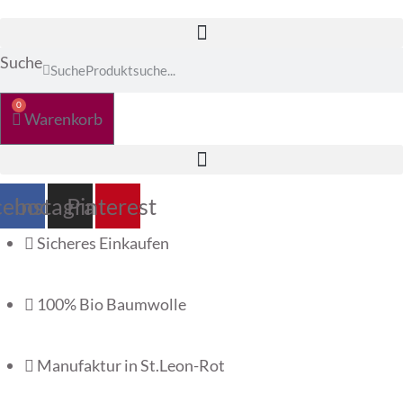
Suche
Suche
0
Warenkorb
cebook
Instagram
Pinterest
Sicheres Einkaufen
100% Bio Baumwolle
Manufaktur in St.Leon-Rot