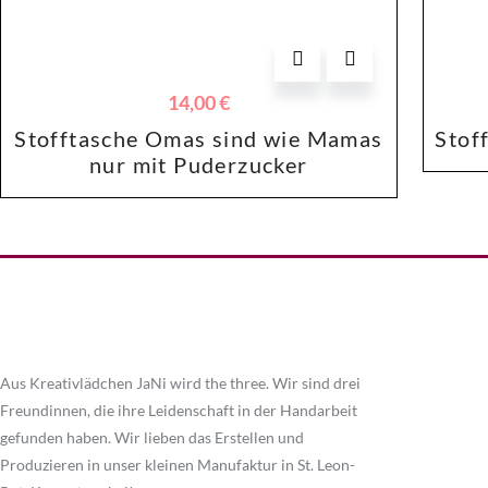
Dieses
14,00
€
Produkt
Stofftasche Omas sind wie Mamas
Stof
weist
nur mit Puderzucker
mehrere
Varianten
auf.
Die
Optionen
können
Aus Kreativlädchen JaNi wird the three. Wir sind drei
auf
Freundinnen, die ihre Leidenschaft in der Handarbeit
der
gefunden haben. Wir lieben das Erstellen und
Produktseite
Produzieren in unser kleinen Manufaktur in St. Leon-