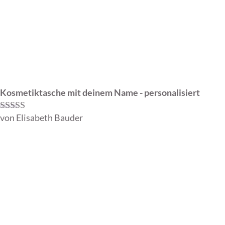
Kosmetiktasche mit deinem Name - personalisiert
von Elisabeth Bauder
Bewertet mit
5
von 5