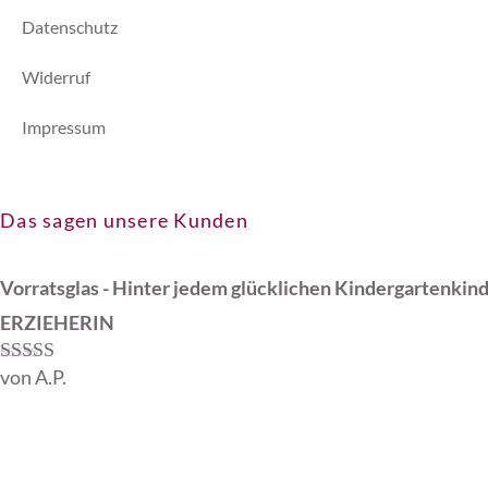
Datenschutz
Widerruf
Impressum
Das sagen unsere Kunden
Vorratsglas - Hinter jedem glücklichen Kindergartenkin
ERZIEHERIN
von A.P.
Bewertet mit
5
von 5