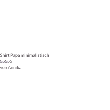
Shirt Papa minimalistisch
von Annika
Bewertet mit
5
von 5