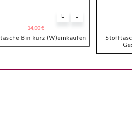
Dieses
14,00
€
Produkt
ftasche Bin kurz (W)einkaufen
Stofftas
weist
Ge
mehrere
Varianten
auf.
Die
Optionen
können
auf
der
Produktseite