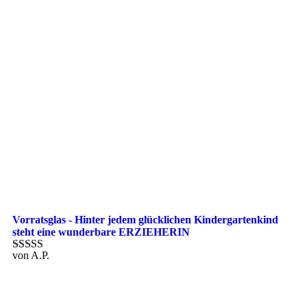
Vorratsglas - Hinter jedem glücklichen Kindergartenkind
steht eine wunderbare ERZIEHERIN
von A.P.
Bewertet mit
5
von 5