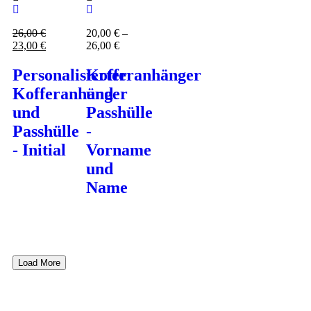
26,00
€
20,00
€
–
23,00
€
26,00
€
Personalisierter
Kofferanhänger
Kofferanhänger
und
und
Passhülle
Passhülle
-
- Initial
Vorname
und
Name
Load More