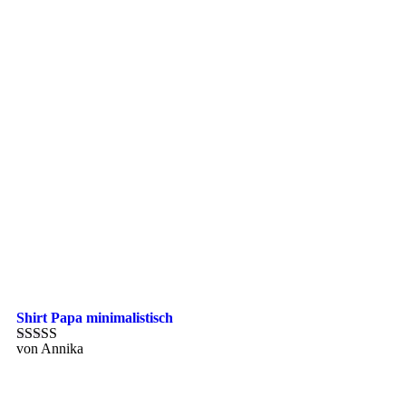
Shirt Papa minimalistisch
von Annika
Bewertet mit
5
von 5