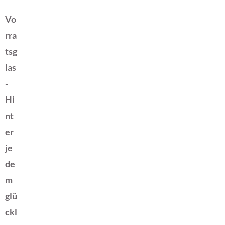
Vo
rra
tsg
las
-
Hi
nt
er
je
de
m
glü
ckl