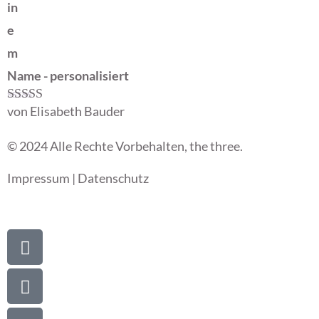
in
e
m
Name - personalisiert
von Elisabeth Bauder
Bewertet mit
5
von 5
© 2024 Alle Rechte Vorbehalten, the three.
Impressum
|
Datenschutz