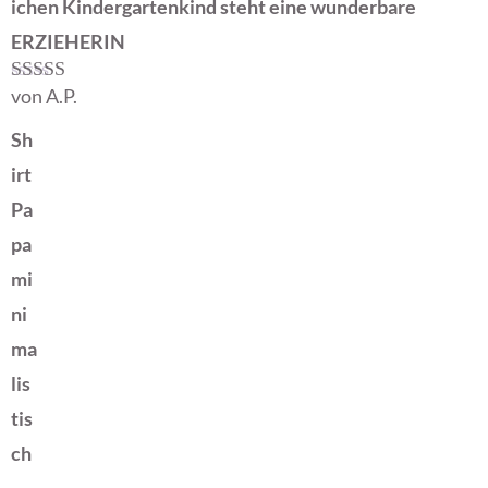
ichen Kindergartenkind steht eine wunderbare
ERZIEHERIN
von A.P.
Bewertet mit
5
von 5
Sh
irt
Pa
pa
mi
ni
ma
lis
tis
ch