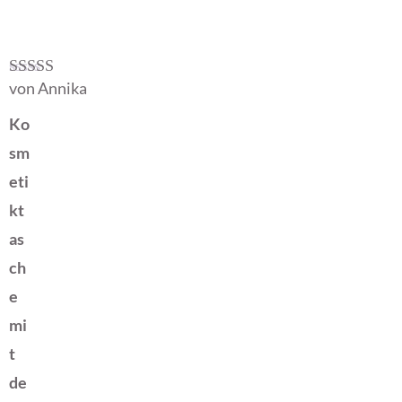
von Annika
Bewertet mit
5
von 5
Ko
sm
eti
kt
as
ch
e
mi
t
de