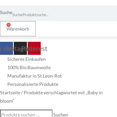
Suche
Suche
0
Warenkorb
cebook
Instagram
Pinterest
Sicheres Einkaufen
100% Bio Baumwolle
Manufaktur in St.Leon-Rot
Personalisierte Produkte
Startseite
/ Produkte verschlagwortet mit „Baby in
bloom“
Suche
Suchen