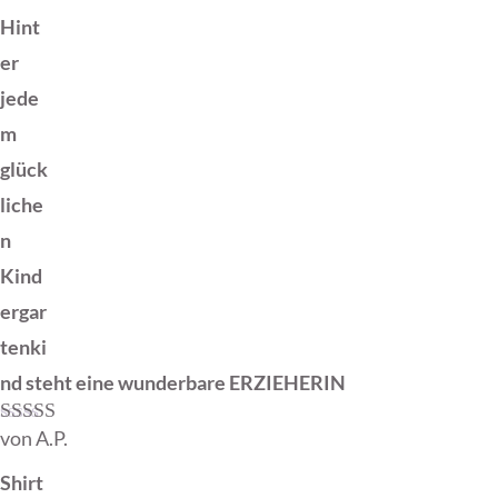
Hint
er
jede
m
glück
liche
n
Kind
ergar
tenki
nd steht eine wunderbare ERZIEHERIN
von A.P.
Bewertet mit
5
von 5
Shirt