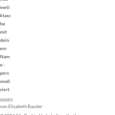
meti
ktasc
he
mit
dein
em
Nam
e -
pers
onali
siert
von Elisabeth Bauder
Bewertet mit
5
von 5