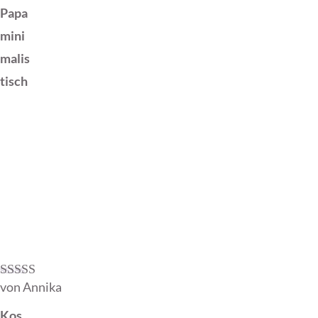
Papa
mini
malis
tisch
von Annika
Bewertet mit
5
von 5
Kos