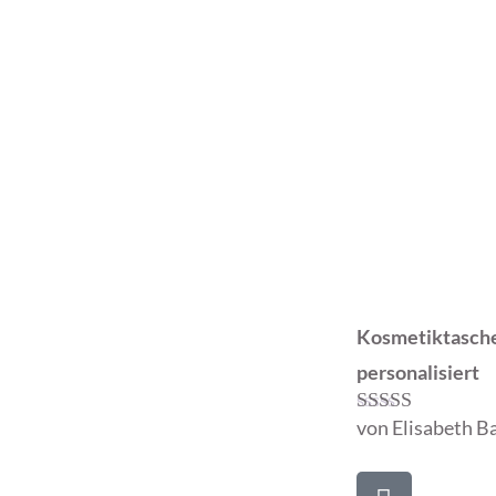
Kosmetiktasche
personalisiert
von Elisabeth B
Bewertet mit
5
von 5