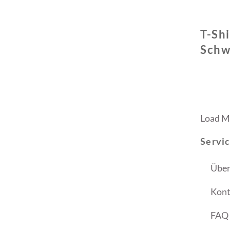
T-Sh
Schw
Load M
Servi
Über
Kont
FAQ