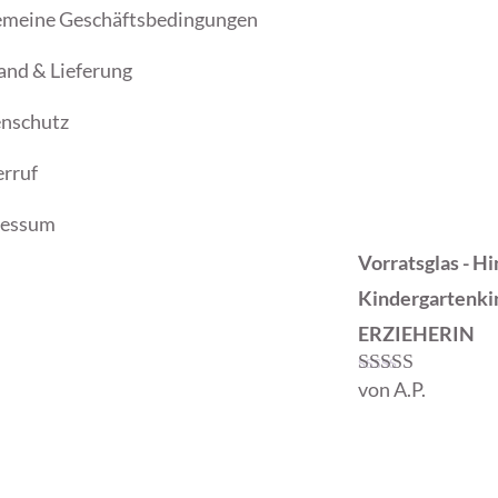
emeine Geschäftsbedingungen
and & Lieferung
nschutz
rruf
ressum
Vorratsglas - H
Kindergartenki
ERZIEHERIN
von A.P.
Bewertet mit
5
von 5