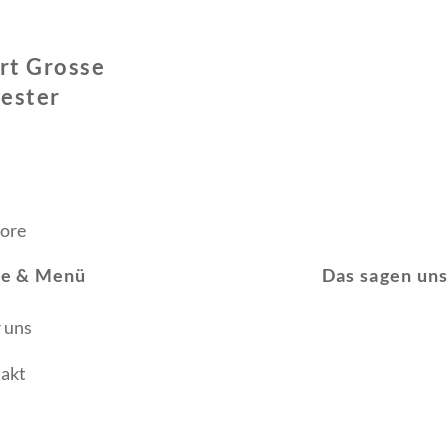
irt Grosse
ester
ore
ce & Menü
Das sagen un
 uns
akt