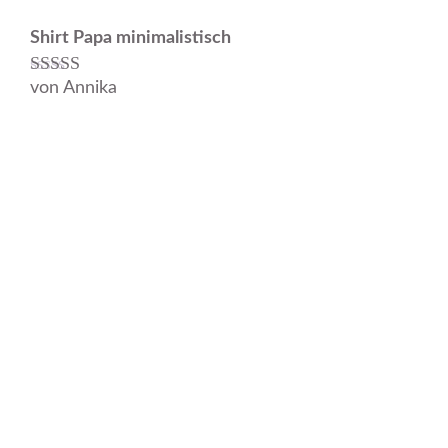
Shirt Papa minimalistisch
von Annika
Bewertet mit
5
von 5