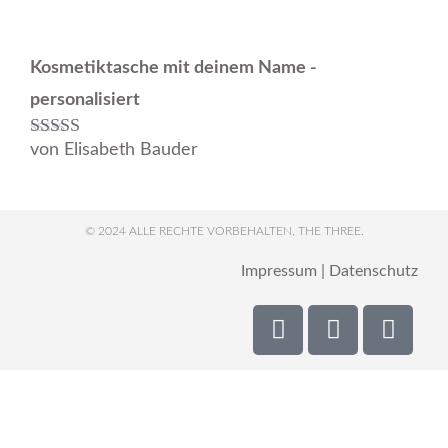
Kosmetiktasche mit deinem Name -
personalisiert
von Elisabeth Bauder
Bewertet mit
5
von 5
© 2024 ALLE RECHTE VORBEHALTEN, THE THREE.
Impressum
|
Datenschutz