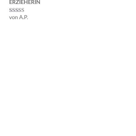
ERZIEHERIN
von A.P.
Bewertet mit
5
von 5