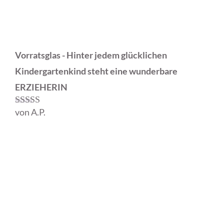
Vorratsglas - Hinter jedem glücklichen
Kindergartenkind steht eine wunderbare
ERZIEHERIN
von A.P.
Bewertet mit
5
von 5