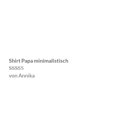
Shirt Papa minimalistisch
von Annika
Bewertet mit
5
von 5