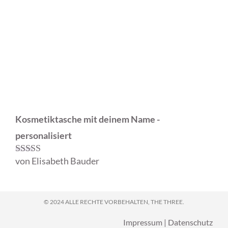
Kosmetiktasche mit deinem Name -
personalisiert
von Elisabeth Bauder
Bewertet mit
5
von 5
© 2024 ALLE RECHTE VORBEHALTEN, THE THREE.
Impressum
|
Datenschutz