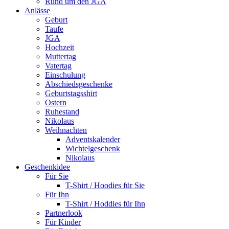
Rund um den JGA
Anlässe
Geburt
Taufe
JGA
Hochzeit
Muttertag
Vatertag
Einschulung
Abschiedsgeschenke
Geburtstagsshirt
Ostern
Ruhestand
Nikolaus
Weihnachten
Adventskalender
Wichtelgeschenk
Nikolaus
Geschenkidee
Für Sie
T-Shirt / Hoodies für Sie
Für Ihn
T-Shirt / Hoddies für Ihn
Partnerlook
Für Kinder