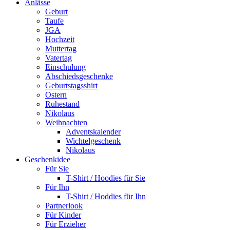
Anlässe
Geburt
Taufe
JGA
Hochzeit
Muttertag
Vatertag
Einschulung
Abschiedsgeschenke
Geburtstagsshirt
Ostern
Ruhestand
Nikolaus
Weihnachten
Adventskalender
Wichtelgeschenk
Nikolaus
Geschenkidee
Für Sie
T-Shirt / Hoodies für Sie
Für Ihn
T-Shirt / Hoddies für Ihn
Partnerlook
Für Kinder
Für Erzieher