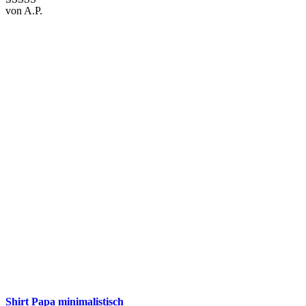
von A.P.
Bewertet mit
5
von 5
Shirt Papa minimalistisch