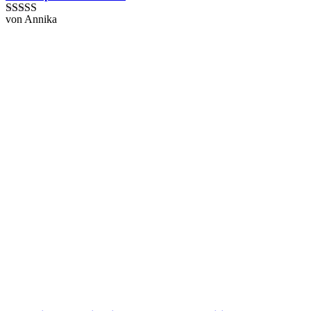
von Annika
Bewertet mit
5
von 5