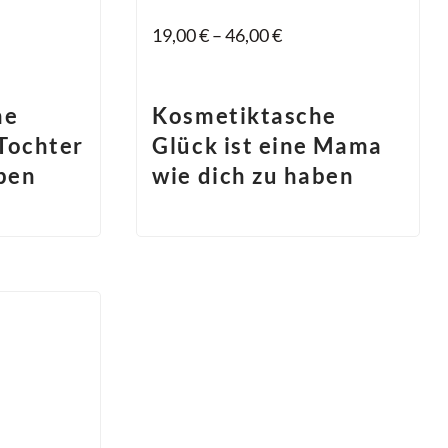
19,00
€
–
46,00
€
he
Kosmetiktasche
 Tochter
Glück ist eine Mama
aben
wie dich zu haben