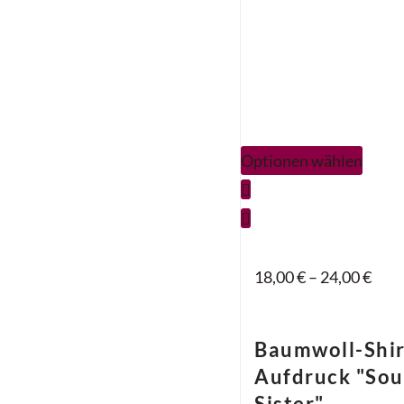
Optionen wählen
18,00
€
–
24,00
€
Baumwoll-Shir
Aufdruck "Sou
Sister"