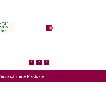
 für
en &
0
eine
ersonalisierte Produkte