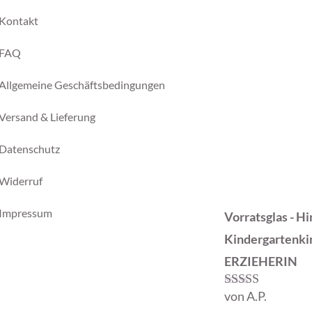
Kontakt
FAQ
Allgemeine Geschäftsbedingungen
Versand & Lieferung
Datenschutz
Widerruf
Impressum
Vorratsglas - H
Kindergartenki
ERZIEHERIN
von A.P.
Bewertet mit
5
von 5