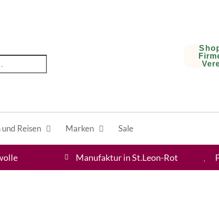
Shop
Firm
Ver
und Reisen
Marken
Sale
olle
Manufaktur in St.Leon-Rot
P