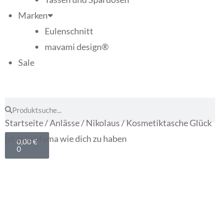
Marken
Eulenschnitt
mavami design®
Sale
Startseite
/
Anlässe
/
Nikolaus
/ Kosmetiktasche Glück
ist eine Mama wie dich zu haben
0,00
€
0