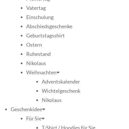
Vatertag
Einschulung
Abschiedsgeschenke
Geburtstagsshirt
Ostern
Ruhestand
Nikolaus
Weihnachten
Adventskalender
Wichtelgeschenk
Nikolaus
Geschenkidee
Für Sie
T-Shirt / Hoodies für Sie