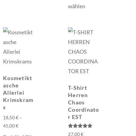
wählen
Kosmetikt
asche
T-Shirt
Allerlei
Herren
Krimskram
Chaos
s
Coordinato
r EST
18,50
€
–
45,00
€
Bewertet mit
27,00
€