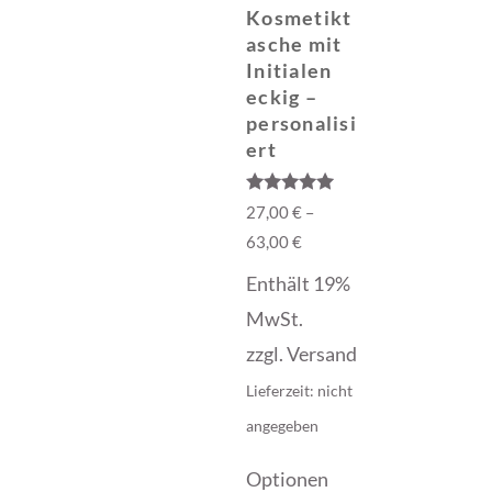
Kosmetikt
asche mit
Initialen
eckig –
personalisi
ert
Bewertet mit
27,00
€
–
5.00
von 5
63,00
€
Enthält 19%
MwSt.
zzgl.
Versand
Lieferzeit: nicht
angegeben
Optionen