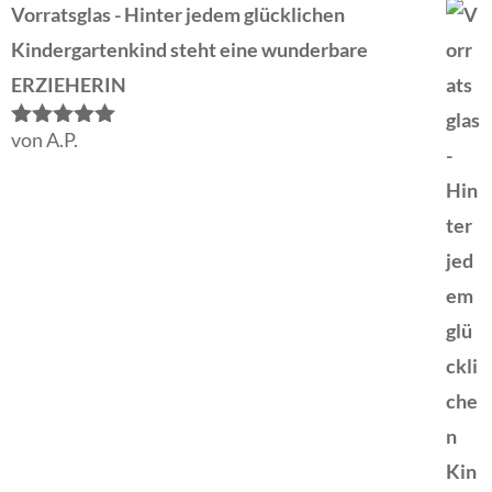
Vorratsglas - Hinter jedem glücklichen
Kindergartenkind steht eine wunderbare
ERZIEHERIN
von A.P.
Bewertet
mit
5
von 5