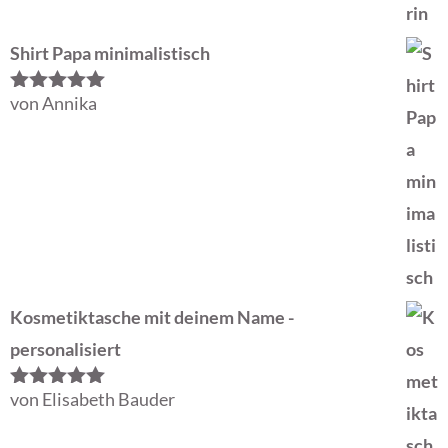
Shirt Papa minimalistisch
von Annika
Bewertet
mit
5
von 5
Kosmetiktasche mit deinem Name -
personalisiert
von Elisabeth Bauder
Bewertet
mit
5
von 5