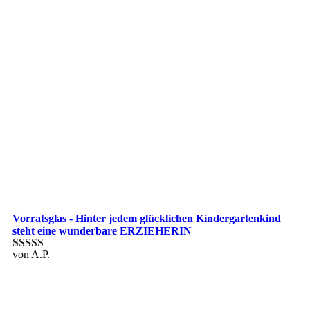
Vorratsglas - Hinter jedem glücklichen Kindergartenkind
steht eine wunderbare ERZIEHERIN
von A.P.
Bewertet mit
5
von 5