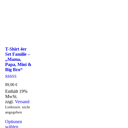
T-Shirt 4er
Set Familie –
„Mama,
Papa, Mini &
Big Bro“
Bewertet mit
89,00
€
5.00
von 5
Enthält 19%
MwSt.
zzgl.
Versand
Lieferzeit: nicht
angegeben
Optionen
wählen