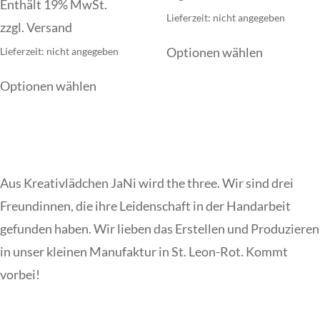
39,00 €
Enthält 19% MwSt.
bis
Lieferzeit: nicht angegeben
zzgl.
Versand
46,00 €
Dieses
Optionen wählen
Lieferzeit: nicht angegeben
Produkt
Dieses
weist
Optionen wählen
Produkt
mehrere
weist
Varianten
mehrere
auf.
Varianten
Die
Aus Kreativlädchen JaNi wird the three. Wir sind drei
auf.
Optionen
Freundinnen, die ihre Leidenschaft in der Handarbeit
Die
können
gefunden haben. Wir lieben das Erstellen und Produzieren
Optionen
auf
in unser kleinen Manufaktur in St. Leon-Rot. Kommt
können
der
vorbei!
auf
Produktse
der
gewählt