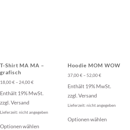
T-Shirt MA MA –
Hoodie MOM WOW
grafisch
Preisspanne:
37,00
€
–
52,00
€
Preisspanne:
18,00
€
–
24,00
€
37,00 €
Enthält 19% MwSt.
18,00 €
bis
Enthält 19% MwSt.
zzgl.
Versand
bis
52,00 €
zzgl.
Versand
Lieferzeit: nicht angegeben
24,00 €
Lieferzeit: nicht angegeben
Dieses
Optionen wählen
Dieses
Produkt
Optionen wählen
Produkt