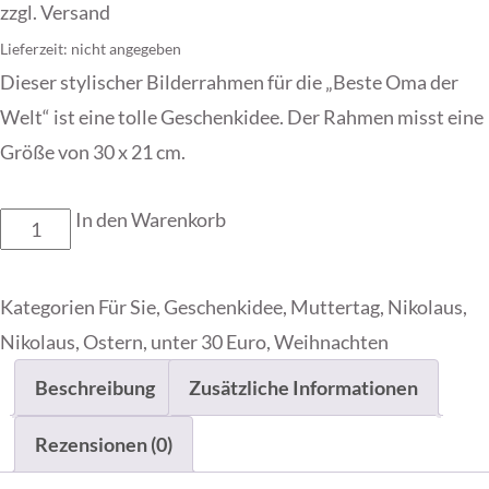
zzgl.
Versand
Lieferzeit: nicht angegeben
Dieser stylischer Bilderrahmen für die „Beste Oma der
Welt“ ist eine tolle Geschenkidee. Der Rahmen misst eine
Größe von 30 x 21 cm.
In den Warenkorb
Fotorahmen
-
Beste
Kategorien
Für Sie
,
Geschenkidee
,
Muttertag
,
Nikolaus
,
Oma
Nikolaus
,
Ostern
,
unter 30 Euro
,
Weihnachten
der
Beschreibung
Zusätzliche Informationen
Welt
Menge
Rezensionen (0)