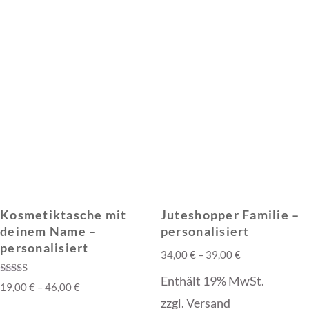
weist
weist
mehrere
mehrere
Varianten
Varianten
auf.
auf.
Die
Die
Optionen
Optionen
können
können
auf
auf
der
der
Produktse
Kosmetiktasche mit
Juteshopper Familie –
Produktseite
gewählt
deinem Name –
personalisiert
gewählt
personalisiert
werden
Preisspanne:
34,00
€
–
39,00
€
werden
34,00 €
Enthält 19% MwSt.
Bewertet mit
Preisspanne:
19,00
€
–
46,00
€
bis
5.00
zzgl.
Versand
von 5
19,00 €