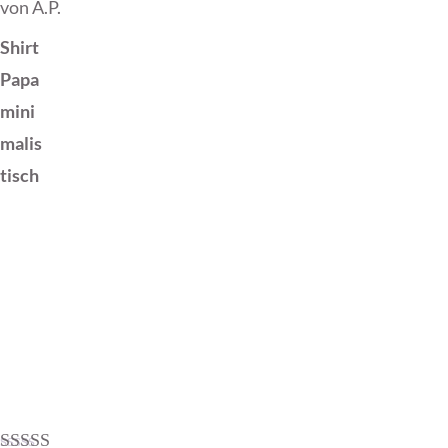
von A.P.
Bewertet mit
5
von 5
Shirt
Papa
mini
malis
tisch