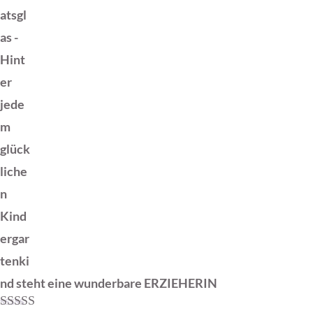
atsgl
as -
Hint
er
jede
m
glück
liche
n
Kind
ergar
tenki
nd steht eine wunderbare ERZIEHERIN