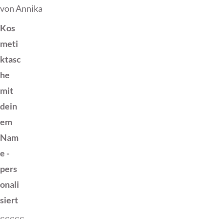
von Annika
Bewertet mit
5
von 5
Kos
meti
ktasc
he
mit
dein
em
Nam
e -
pers
onali
siert