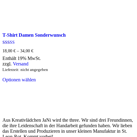
T-Shirt Damen Sonderwunsch
Bewertet mit
18,00
€
–
34,00
€
Preisspanne:
5.00
18,00 €
von 5
Enthält 19% MwSt.
bis
zzgl.
Versand
34,00 €
Lieferzeit: nicht angegeben
Dieses
Optionen wählen
Produkt
weist
mehrere
Varianten
auf.
Die
Optionen
können
Aus Kreativlädchen JaNi wird the three. Wir sind drei Freundinnen,
auf
die ihre Leidenschaft in der Handarbeit gefunden haben. Wir lieben
der
das Erstellen und Produzieren in unser kleinen Manufaktur in St.
Produktseite
Leon-Rot. Kommt vorbei!