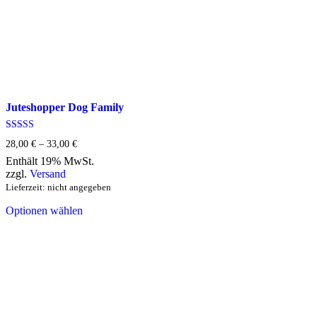
Juteshopper Dog Family
Bewertet mit
28,00
€
–
33,00
€
Preisspanne:
5.00
28,00 €
von 5
Enthält 19% MwSt.
bis
zzgl.
Versand
33,00 €
Lieferzeit: nicht angegeben
Dieses
Optionen wählen
Produkt
weist
mehrere
Varianten
auf.
Die
Optionen
können
auf