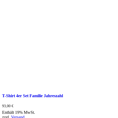
der
Produktseite
gewählt
werden
T-Shirt 4er Set Familie Jahreszahl
93,00
€
Enthält 19% MwSt.
zzgl.
Versand