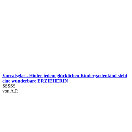
Vorratsglas - Hinter jedem glücklichen Kindergartenkind steht
eine wunderbare ERZIEHERIN
von A.P.
Bewertet mit
5
von 5