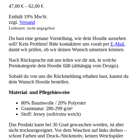
47,00
€
–
62,00
€
Preisspanne:
47,00 €
Enthält 19% MwSt.
bis
zzgl.
Versand
62,00 €
Lieferzeit: nicht angegeben
Du hast eine genaue Vorstellung, wie dein Hoodie aussehen
soll? Kein Problem! Bitte kontaktiere uns vorab per
E-Mail
,
damit wir prüfen, ob wir deinen Wunsch umsetzen können.
Nach Rücksprache mit uns teilen wir dir mit, in welche
Preiskategorie dein Hoodie fällt (abhängig vom Design).
Sobald du von uns die Rückmeldung erhalten hast, kannst du
dein Wunsch Hoodie bestellen.
Material- und Pflegehinweise
80% Baumwolle / 20% Polyester
Grammatur: 280-299 g/m²
Stoff: Jersey (soft/extra weich)
Das Produkt kann bei 30 Grad gewaschen werden, ist aber
nicht trocknergeeignet. Vor dem Waschen auf links drehen –
schont Farben und Druck-/Stickmotiv, keinen Weichspüler