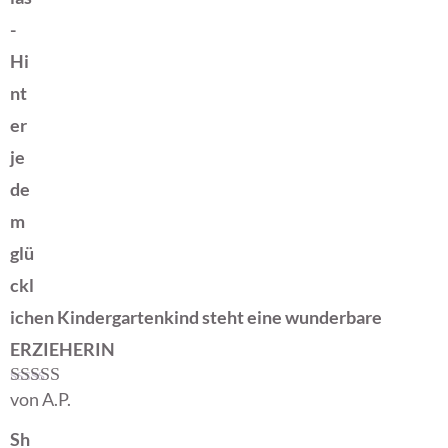
-
Hi
nt
er
je
de
m
glü
ckl
ichen Kindergartenkind steht eine wunderbare
ERZIEHERIN
von A.P.
Bewertet mit
5
von 5
Sh