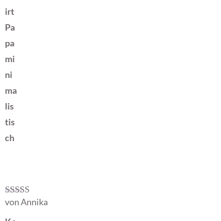
irt
Pa
pa
mi
ni
ma
lis
tis
ch
von Annika
Bewertet mit
5
von 5