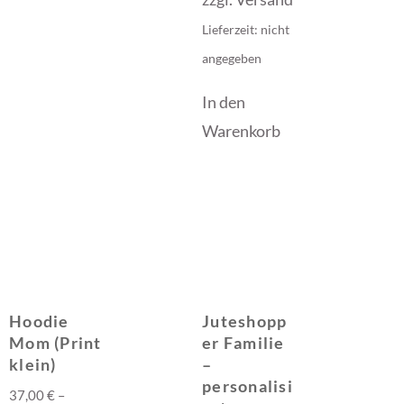
Lieferzeit: nicht
angegeben
In den
Warenkorb
Hoodie
Juteshopp
Mom (Print
er Familie
klein)
–
personalisi
37,00
€
–