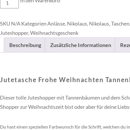
In den Warenkorb
Jutetasche
Frohe
Weihnachten
SKU
N/A
Kategorien
Anlässe
,
Nikolaus
,
Nikolaus
,
Taschen
Tannenbäume
Juteshopper
,
Weihnachtsgeschenk
Menge
Beschreibung
Zusätzliche Informationen
Reze
Jutetasche Frohe Weihnachten Tanne
Dieser tolle Juteshopper mit Tannenbäumen und dem Sch
Shopper zur Weihnachtszeit bist oder aber für deine Lieb
Du hast einen speziellen Farbwunsch für die Schrift, welchen du i