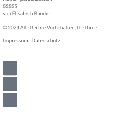
von Elisabeth Bauder
Bewertet mit
5
von 5
© 2024 Alle Rechte Vorbehalten, the three.
Impressum
|
Datenschutz