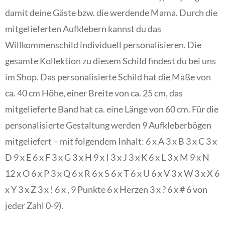
damit deine Gäste bzw. die werdende Mama. Durch die
mitgelieferten Aufklebern kannst du das
Willkommenschild individuell personalisieren. Die
gesamte Kollektion zu diesem Schild findest du bei uns
im Shop. Das personalisierte Schild hat die Maße von
ca. 40 cm Höhe, einer Breite von ca. 25 cm, das
mitgelieferte Band hat ca. eine Länge von 60 cm. Für die
personalisierte Gestaltung werden 9 Aufkleberbögen
mitgeliefert – mit folgendem Inhalt: 6 x A 3 x B 3 x C 3 x
D 9 x E 6 x F 3 x G 3 x H 9 x I 3 x J 3 x K 6 x L 3 x M 9 x N
12 x O 6 x P 3 x Q 6 x R 6 x S 6 x T 6 x U 6 x V 3 x W 3 x X 6
x Y 3 x Z 3 x ! 6 x ‚ 9 Punkte 6 x Herzen 3 x ? 6 x # 6 von
jeder Zahl 0-9).