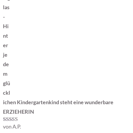
las
-
Hi
nt
er
je
de
m
glü
ckl
ichen Kindergartenkind steht eine wunderbare
ERZIEHERIN
von A.P.
Bewertet mit
5
von 5