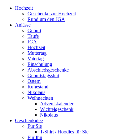
Hochzeit
Geschenke zur Hochzeit
Rund um den JGA
Anlässe
Geburt
Taufe
JGA
Hochzeit
Muttertag
Vatertag
Einschulung
Abschiedsgeschenke
Geburtstagsshirt
Ostern
Ruhestand
Nikolaus
Weihnachten
Adventskalender
Wichtelgeschenk
Nikolaus
Geschenkidee
Für Sie
T-Shirt / Hoodies für Sie
Für Ihn