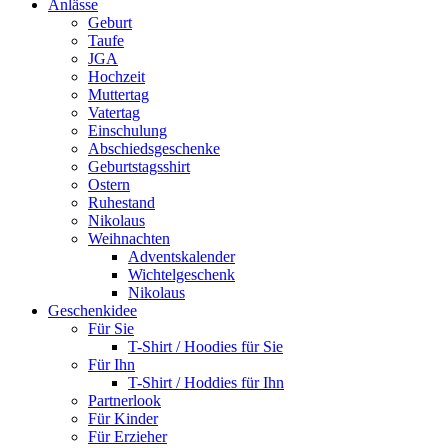
Anlässe
Geburt
Taufe
JGA
Hochzeit
Muttertag
Vatertag
Einschulung
Abschiedsgeschenke
Geburtstagsshirt
Ostern
Ruhestand
Nikolaus
Weihnachten
Adventskalender
Wichtelgeschenk
Nikolaus
Geschenkidee
Für Sie
T-Shirt / Hoodies für Sie
Für Ihn
T-Shirt / Hoddies für Ihn
Partnerlook
Für Kinder
Für Erzieher