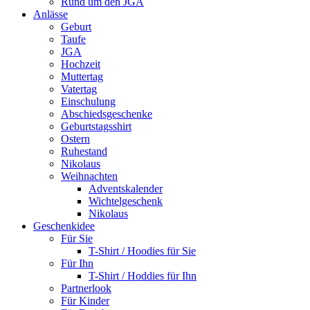
Rund um den JGA
Anlässe
Geburt
Taufe
JGA
Hochzeit
Muttertag
Vatertag
Einschulung
Abschiedsgeschenke
Geburtstagsshirt
Ostern
Ruhestand
Nikolaus
Weihnachten
Adventskalender
Wichtelgeschenk
Nikolaus
Geschenkidee
Für Sie
T-Shirt / Hoodies für Sie
Für Ihn
T-Shirt / Hoddies für Ihn
Partnerlook
Für Kinder