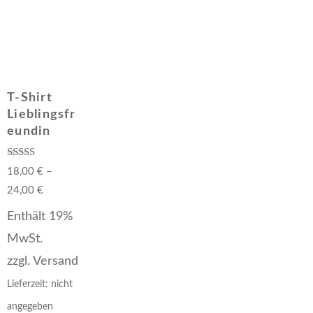
T-Shirt
Lieblingsfr
eundin
Bewertet mit
18,00
€
–
5.00
von 5
24,00
€
Enthält 19%
MwSt.
zzgl.
Versand
Lieferzeit: nicht
angegeben