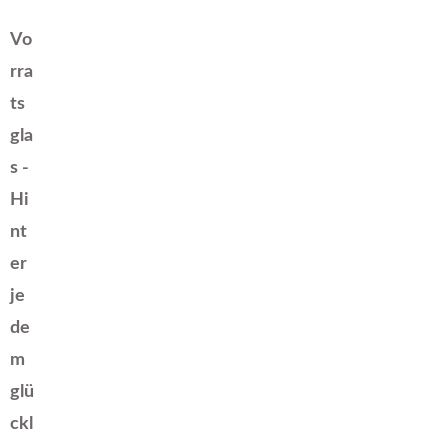
Vo
rra
ts
gla
s -
Hi
nt
er
je
de
m
glü
ckl