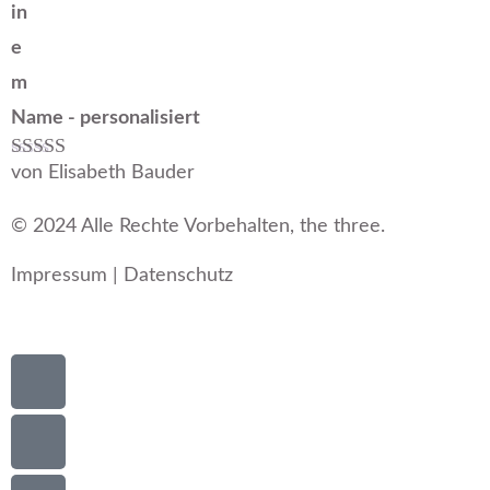
in
e
m
Name - personalisiert
von Elisabeth Bauder
Bewertet mit
5
von 5
© 2024 Alle Rechte Vorbehalten, the three.
Impressum
|
Datenschutz