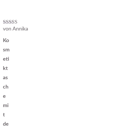
von Annika
Bewertet mit
5
von 5
Ko
sm
eti
kt
as
ch
e
mi
t
de