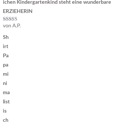
ichen Kindergartenkind steht eine wunderbare
ERZIEHERIN
von A.P.
Bewertet mit
5
von 5
Sh
irt
Pa
pa
mi
ni
ma
list
is
ch