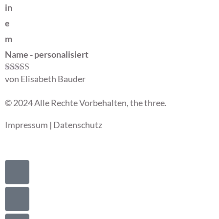
in
e
m
Name - personalisiert
von Elisabeth Bauder
Bewertet mit
5
von 5
© 2024 Alle Rechte Vorbehalten, the three.
Impressum
|
Datenschutz