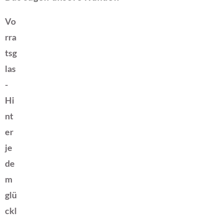
Vo
rra
tsg
las
-
Hi
nt
er
je
de
m
glü
ckl