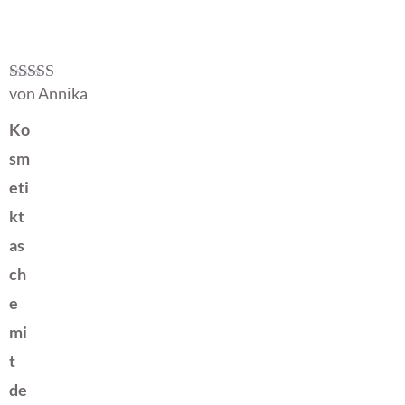
von Annika
Bewertet mit
5
von 5
Ko
sm
eti
kt
as
ch
e
mi
t
de