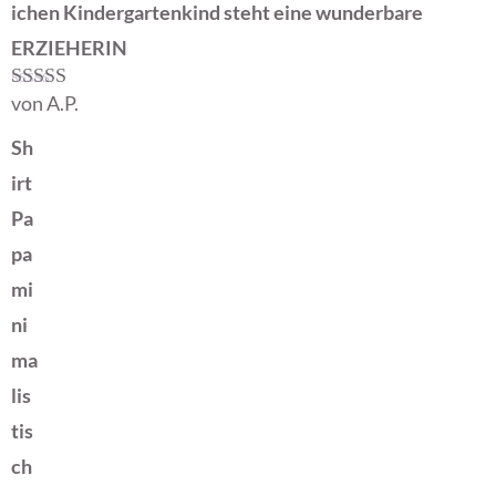
ichen Kindergartenkind steht eine wunderbare
ERZIEHERIN
von A.P.
Bewertet mit
5
von 5
Sh
irt
Pa
pa
mi
ni
ma
lis
tis
ch