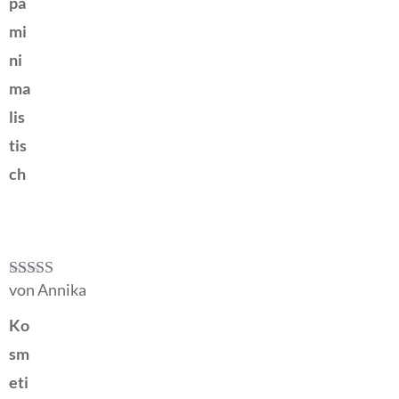
pa
mi
ni
ma
lis
tis
ch
von Annika
Bewertet mit
5
von 5
Ko
sm
eti