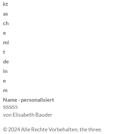
kt
as
ch
e
mi
t
de
in
e
m
Name - personalisiert
von Elisabeth Bauder
Bewertet mit
5
von 5
© 2024 Alle Rechte Vorbehalten, the three.