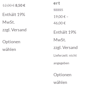
ert
12,00
€
8,50
€
Enthält 19%
Bewertet mit
19,00
€
–
5.00
MwSt.
von 5
46,00
€
zzgl.
Versand
Enthält 19%
MwSt.
Optionen
zzgl.
Versand
wählen
Lieferzeit: nicht
angegeben
Optionen
wählen