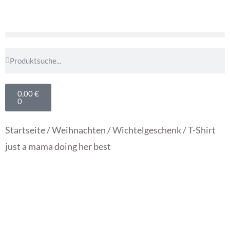
0,00
€
0
Startseite
/
Weihnachten
/
Wichtelgeschenk
/ T-Shirt
just a mama doing her best