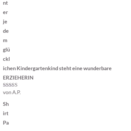
nt
er
je
de
m
glü
ckl
ichen Kindergartenkind steht eine wunderbare
ERZIEHERIN
von A.P.
Bewertet mit
5
von 5
Sh
irt
Pa