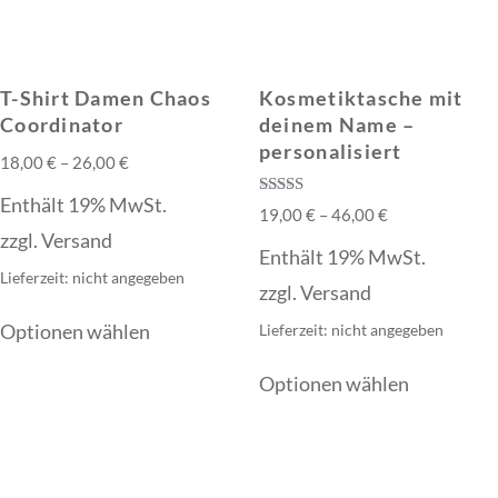
T-Shirt Damen Chaos
Kosmetiktasche mit
Coordinator
deinem Name –
personalisiert
Preisspanne:
18,00
€
–
26,00
€
18,00 €
Enthält 19% MwSt.
Bewertet mit
Preisspanne:
19,00
€
–
46,00
€
bis
5.00
zzgl.
Versand
von 5
19,00 €
26,00 €
Enthält 19% MwSt.
bis
Lieferzeit: nicht angegeben
zzgl.
Versand
46,00 €
Dieses
Optionen wählen
Lieferzeit: nicht angegeben
Produkt
Dieses
weist
Optionen wählen
Produkt
mehrere
weist
Varianten
mehrere
auf.