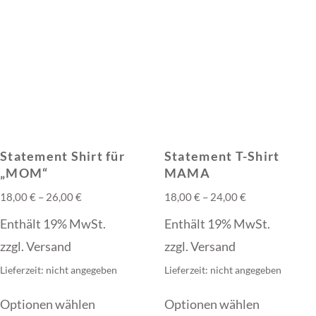
Varianten
Die
auf.
Optionen
Die
können
Optionen
auf
können
der
auf
Produktseite
der
gewählt
Statement Shirt für
Statement T-Shirt
Produktse
„MOM“
MAMA
werden
gewählt
Preisspanne:
Preisspanne:
18,00
€
–
26,00
€
18,00
€
–
24,00
€
werden
18,00 €
18,00 €
Enthält 19% MwSt.
Enthält 19% MwSt.
bis
bis
zzgl.
Versand
zzgl.
Versand
26,00 €
24,00 €
Lieferzeit: nicht angegeben
Lieferzeit: nicht angegeben
Dieses
Dieses
Optionen wählen
Optionen wählen
Produkt
Produkt