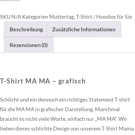
Shirt
MA
SKU
N/A
Kategorien
Muttertag
,
T-Shirt / Hoodies für Sie
MA
Beschreibung
Zusätzliche Informationen
-
grafisch
Rezensionen (0)
Menge
T-Shirt MA MA – grafisch
Schlicht und ein dennoch ein richtiges Statement T-shirt
für die MA MA in grafischer Darstellung. Manchmal
braucht es nicht viele Worte, einfach nur „MA MA“. Wir
lieben dieses schlichte Design von unserem T-Shirt Mama