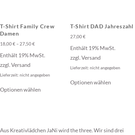
auf
auf
der
der
T-Shirt Family Crew
T-Shirt DAD Jahreszahl
Produktseite
Produktse
Damen
27,00
€
gewählt
gewählt
Preisspanne:
18,00
€
–
27,50
€
Enthält 19% MwSt.
werden
werden
18,00 €
Enthält 19% MwSt.
zzgl.
Versand
bis
zzgl.
Versand
Lieferzeit: nicht angegeben
27,50 €
Lieferzeit: nicht angegeben
Dieses
Optionen wählen
Dieses
Produkt
Optionen wählen
Produkt
weist
weist
mehrere
mehrere
Varianten
Varianten
auf.
Aus Kreativlädchen JaNi wird the three. Wir sind drei
auf.
Die