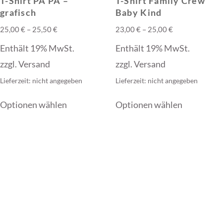
T-Shirt PA PA –
T-Shirt Family Crew
grafisch
Baby Kind
Preisspanne:
Preisspanne:
25,00
€
–
25,50
€
23,00
€
–
25,00
€
25,00 €
23,00 €
Enthält 19% MwSt.
Enthält 19% MwSt.
bis
bis
zzgl.
Versand
zzgl.
Versand
25,50 €
25,00 €
Lieferzeit: nicht angegeben
Lieferzeit: nicht angegeben
Dieses
Dieses
Optionen wählen
Optionen wählen
Produkt
Produkt
weist
weist
mehrere
mehrere
Varianten
Varianten
auf.
auf.
Die
Die
Optionen
Optionen
können
können