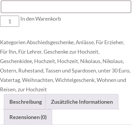
In den Warenkorb
Whiskyglas
mit
Name
Kategorien
Abschiedsgeschenke
,
Anlässe
,
Für Erzieher
,
und
Für Ihn
,
Für Lehrer
,
Geschenke zur Hochzeit
,
Buchstabe
Geschenkidee
,
Hochzeit
,
Hochzeit
,
Nikolaus
,
Nikolaus
,
Menge
Ostern
,
Ruhestand
,
Tassen und Spardosen
,
unter 30 Euro
,
Vatertag
,
Weihnachten
,
Wichtelgeschenk
,
Wohnen und
Reisen
,
zur Hochzeit
Beschreibung
Zusätzliche Informationen
Rezensionen (0)