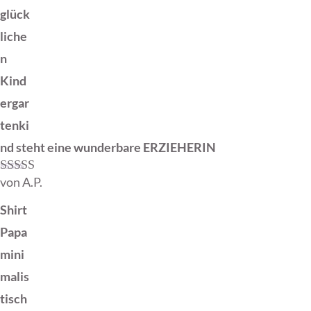
glück
liche
n
Kind
ergar
tenki
nd steht eine wunderbare ERZIEHERIN
von A.P.
Bewertet mit
5
von 5
Shirt
Papa
mini
malis
tisch