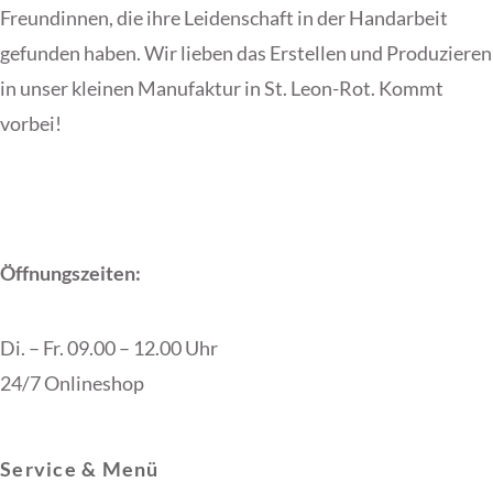
Freundinnen, die ihre Leidenschaft in der Handarbeit
Die
Optionen
gefunden haben. Wir lieben das Erstellen und Produzieren
Optionen
können
in unser kleinen Manufaktur in St. Leon-Rot. Kommt
können
auf
vorbei!
auf
der
der
Produktse
Produktseite
gewählt
gewählt
werden
werden
Öffnungszeiten:
Di. – Fr. 09.00 – 12.00 Uhr
24/7 Onlineshop
Service & Menü