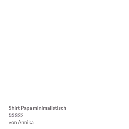
Shirt Papa minimalistisch
von Annika
Bewertet mit
5
von 5