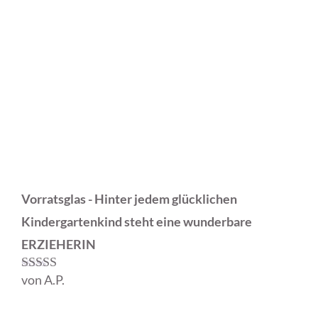
Vorratsglas - Hinter jedem glücklichen
Kindergartenkind steht eine wunderbare
ERZIEHERIN
von A.P.
Bewertet mit
5
von 5