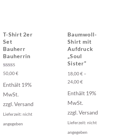
T-Shirt 2er
Baumwoll-
Set
Shirt mit
Bauherr
Aufdruck
Bauherrin
„Soul
Sister“
Bewertet mit
50,00
€
18,00
€
–
5.00
von 5
24,00
€
Enthält 19%
Enthält 19%
MwSt.
MwSt.
zzgl.
Versand
zzgl.
Versand
Lieferzeit: nicht
Lieferzeit: nicht
angegeben
angegeben