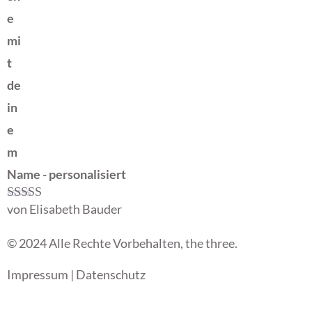
e
mi
t
de
in
e
m
Name - personalisiert
von Elisabeth Bauder
Bewertet mit
5
von 5
© 2024 Alle Rechte Vorbehalten, the three.
Impressum
|
Datenschutz