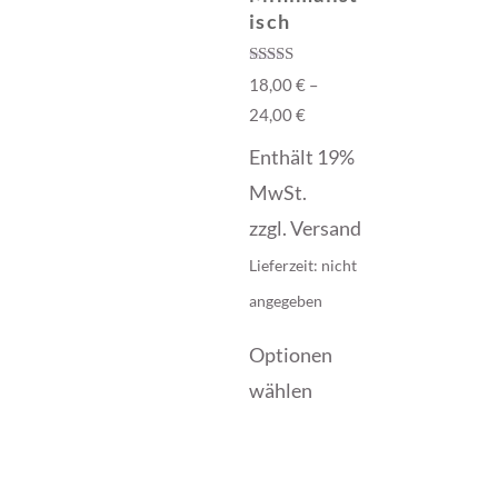
isch
Bewertet mit
18,00
€
–
5.00
von 5
24,00
€
Enthält 19%
MwSt.
zzgl.
Versand
Lieferzeit: nicht
angegeben
Optionen
wählen