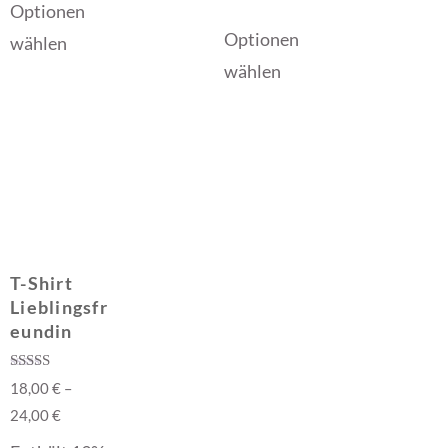
Optionen
Optionen
wählen
wählen
T-Shirt
Lieblingsfr
eundin
Bewertet mit
18,00
€
–
5.00
von 5
24,00
€