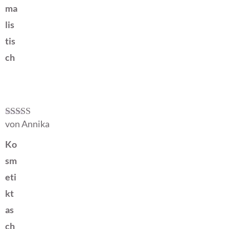
ma
lis
tis
ch
von Annika
Bewertet mit
5
von 5
Ko
sm
eti
kt
as
ch