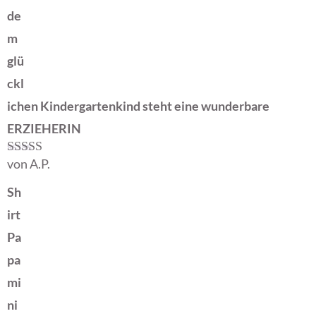
de
m
glü
ckl
ichen Kindergartenkind steht eine wunderbare
ERZIEHERIN
von A.P.
Bewertet mit
5
von 5
Sh
irt
Pa
pa
mi
ni